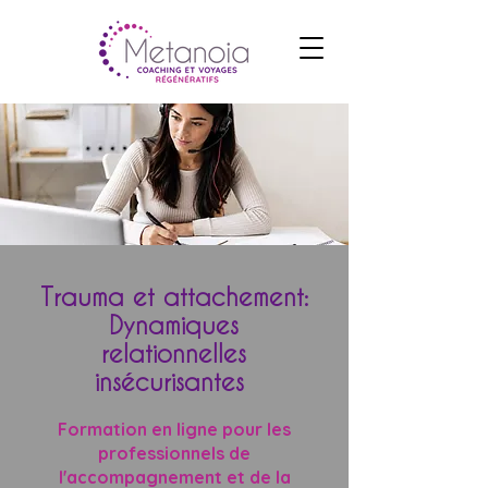
Trauma et attachement:
Dynamiques
relationnelles
insécurisantes
Formation en ligne pour les
professionnels de
l'accompagnement et de la