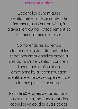
relation d’aide
Explore les dynamiques
relationnelles insécurisantes de
l’intérieur, au cœur du vécu, à
travers le trauma, l’attachement et
les mécanismes de survie.
Comprends les schémas
relationnels dysfonctionnels et les
réactions émotionnelles grâce à
des outils d’intervention concrets
favorisant la régulation
émotionnelle, la reconstruction
identitaire et le développement de
relations plus sécurisantes.
Plus de 60 étapes de formation à
suivre à ton rythme, incluant des
capsules vidéo, des outils et des