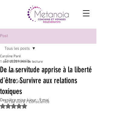
Post
Tous les posts
Caroline Paré
Tous les posts
1 déc. 2023
9 min de lecture
De la servitude apprise à la liberté
A la une
d'être: Survivre aux relations
Corporatif
toxiques
Voyages
Dernière mise à jour :
9 mai
Art de vivre / Conscience
Noté NaN étoiles sur 5.