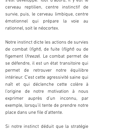
s’est développé. Tout d’abord, il y eut le 
cerveau reptilien, centre instinctif de 
survie, puis, le cerveau limbique, centre 
émotionnel qui prépare la voie au 
rationnel, soit le néocortex.  
Notre instinct dicte les actions de survies 
de combat (
fight
), de fuite (
flight
) ou de 
figement (
freeze
). Le combat permet de 
se défendre, il est un état transitoire qui 
permet de retrouver notre équilibre 
intérieur. C’est cette agressivité saine qui 
naît et qui déclenche cette colère à 
l’origine de notre motivation à nous 
exprimer auprès d’un inconnu, par 
exemple, lorsqu’il tente de prendre notre 
place dans une file d’attente.  
Si notre instinct déduit que la stratégie 