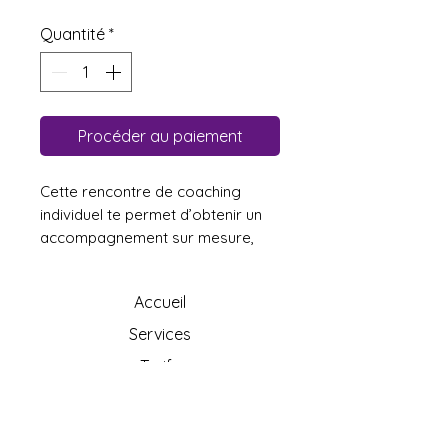
Quantité
*
Procéder au paiement
Cette rencontre de coaching
individuel te permet d’obtenir un
accompagnement sur mesure,
ciblé selon ton besoin actuel pour
dénouer des enjeux pour avancer
Accueil
concrètement.
Services
Procédure à suivre
Tarifs
1. Ajouter la consultation en
Contact
l'ajoutant au panier et procéder
au paiement.
Espace régénératif
2. Une fois le paiement complété,