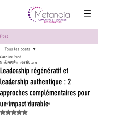
Post
Tous les posts
Caroline Paré
Tous les posts
5 mars
3 min de lecture
Leadership régénératif et
A la une
leadership authentique : 2
Corporatif
approches complémentaires pour
Voyages
un impact durable
Art de vivre / Conscience
Noté NaN étoiles sur 5.