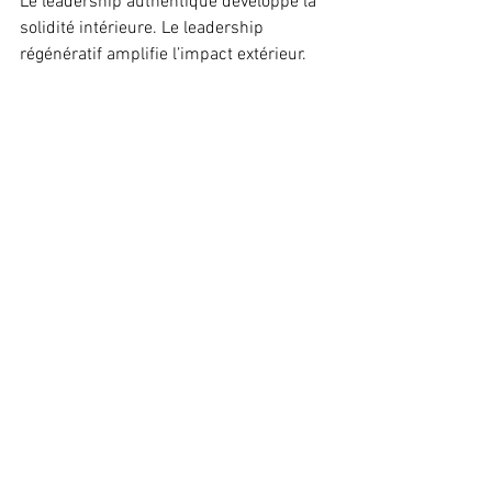
Le leadership authentique développe la 
solidité intérieure. Le leadership 
régénératif amplifie l’impact extérieur. 
L’un t’ancre. L’autre élargit ton 
empreinte. Mais cette évolution se 
construit, s’incarne et se travaille dans 
la durée. 
Elle demande :
Du courage pour se regarder 
lucidement
De la maturité pour ajuster sa 
posture
De la cohérence pour transformer 
intentions en actions concrètes
Deux questions essentielles :
Quel type de leader veux-tu 
réellement incarner ?